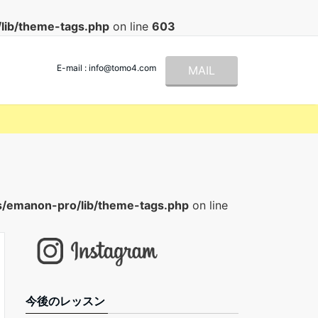
lib/theme-tags.php
on line
603
E-mail : info@tomo4.com
MAIL
s/emanon-pro/lib/theme-tags.php
on line
今後のレッスン