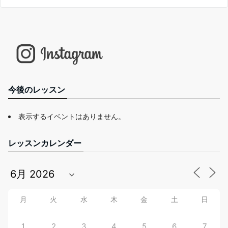
今後のレッスン
表示するイベントはありません。
レッスンカレンダー
月
火
水
木
金
土
日
1
2
3
4
5
6
7