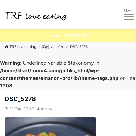
Menu
next LESSON
TRF love eating
添付ファイル
DSC_5278
Warning
: Undefined variable $taxonomy in
/home/libart/tomo4.com/public_html/wp-
content/themes/emanon-pro/lib/theme-tags.php
on line
1308
DSC_5278
2019年12月9日
tomo4